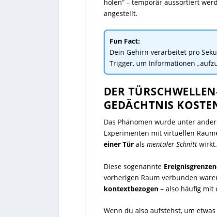
holen“ – temporär aussortiert werd
angestellt.
Fun Fact:
Dein Gehirn verarbeitet pro Seku
Trigger, um Informationen „aufz
DER TÜRSCHWELLEN
GEDÄCHTNIS KOSTE
Das Phänomen wurde unter ande
Experimenten mit virtuellen Räume
einer Tür
als
mentaler Schnitt
wirkt.
Diese sogenannte
Ereignisgrenze
vorherigen Raum verbunden waren,
kontextbezogen
– also häufig mit
Wenn du also aufstehst, um etwas 