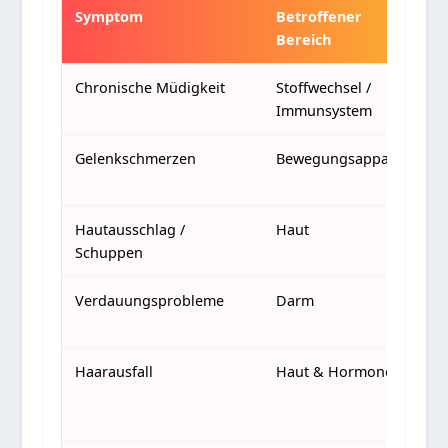
Symptom
Betroffener
T
Bereich
E
Chronische Müdigkeit
Stoffwechsel /
H
Immunsystem
Th
Gelenkschmerzen
Bewegungsapparat
R
Ar
Hautausschlag /
Haut
Ps
Schuppen
Verdauungsprobleme
Darm
M
Co
Haarausfall
Haut & Hormone
L
e
H