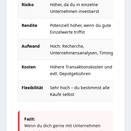
Risiko
Höher, da du in einzelne
Geri
Unternehmen investierst
Stre
Rendite
Potenziell höher, wenn du gute
Mark
Einzelwerte triffst
kons
Aufwand
Hoch: Recherche,
Geri
Unternehmensanalysen, Timing
rege
Kosten
Höhere Transaktionskosten und
Sehr
evtl. Depotgebühren
(mei
Flexibilität
Sehr hoch – du bestimmst alle
Hoch
Käufe selbst
hand
Fazit:
Wenn du dich gerne mit Unternehmen