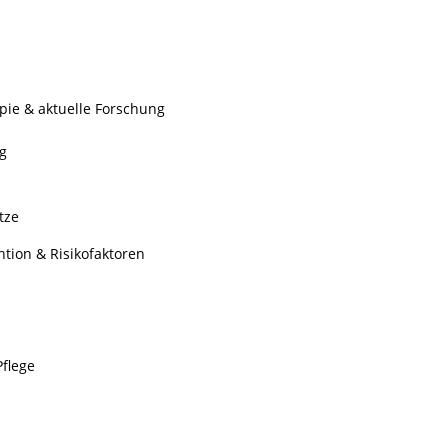
ie & aktuelle Forschung
g
tze
ion & Risikofaktoren
flege