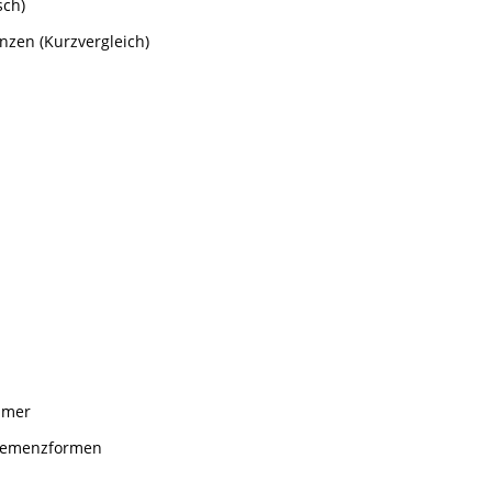
sch)
zen (Kurzvergleich)
imer
Demenzformen