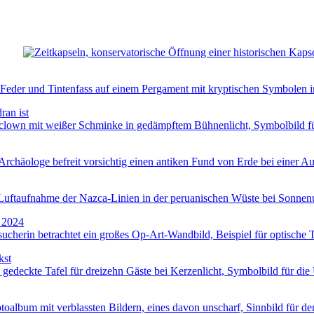
ran ist
 2024
kst