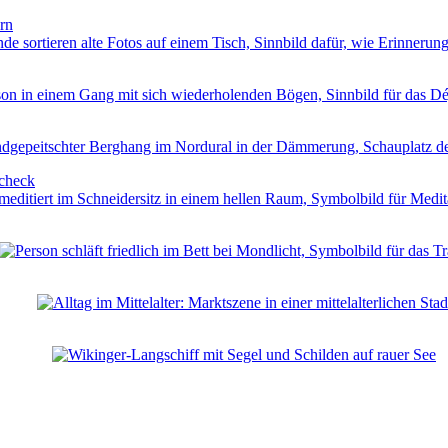
rn
ncheck