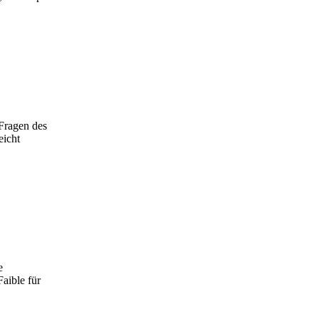
Fragen des
eicht
e
aible für