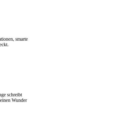
ationen, smarte
eckt.
ge schreibt
kleinen Wunder