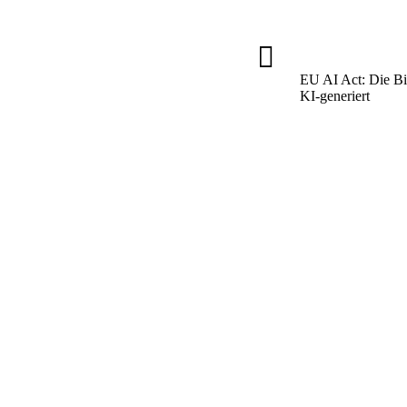

EU AI Act: Die Bil
KI-generiert